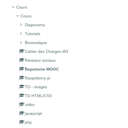
Cours
Cours
Diaporama
Tutoriels
Bureautique
Cahier des Charges W3
Réseaux sociaux
Repertoire MOOC
Raspeberry pi
TD - images
TD HTML/CSS
vidéo
javascript
php