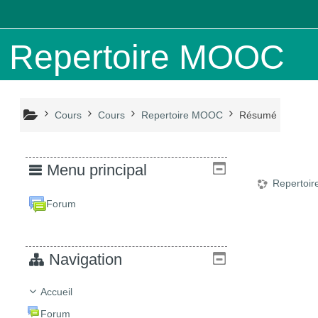
Passer au contenu principal
Repertoire MOOC
Cours
Cours
Repertoire MOOC
Résumé
Menu principal
Repertoi
Forum
Navigation
Accueil
Forum